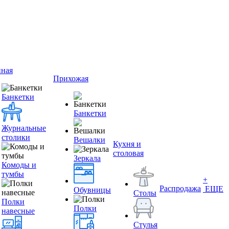
иная
Прихожая
Банкетки
Банкетки
Журнальные
столики
Вешалки
Кухня и
столовая
Зеркала
Комоды и
тумбы
+
Распродажа
ЕЩЕ
Обувницы
Столы
Полки
Полки
навесные
Стулья