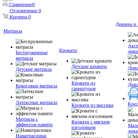
Сравнение
0
Отложенные
0
Корзина
0
Диваны и 
Матрасы
Аксе
Кровати
дива
Беспружинные
матрасы
Детские кровати
Дива
Детские матрасы
Кровати из
Див
Кокосовые матрасы
гарнитуров
Латексные матрасы
Крес
Кровати из массива
Матрасы с
Кровати с мягким
эффектом памяти
Мал
изголовьем
див
Наматрасники