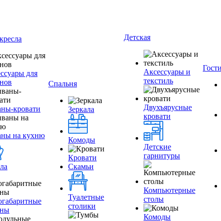
Детская
кресла
Гост
Аксессуары и
ссуары для
текстиль
нов
Спальня
Двухъярусные
ны-кровати
Зеркала
кровати
аны на кухню
Комоды
Детские
гарнитуры
Кровати
ла
Скамьи
Компьютерные
Туалетные
столы
огабаритные
столики
аны
Комоды