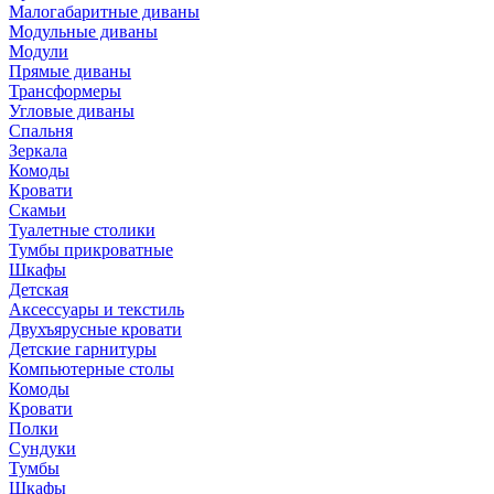
Малогабаритные диваны
Модульные диваны
Модули
Прямые диваны
Трансформеры
Угловые диваны
Спальня
Зеркала
Комоды
Кровати
Скамьи
Туалетные столики
Тумбы прикроватные
Шкафы
Детская
Аксессуары и текстиль
Двухъярусные кровати
Детские гарнитуры
Компьютерные столы
Комоды
Кровати
Полки
Сундуки
Тумбы
Шкафы