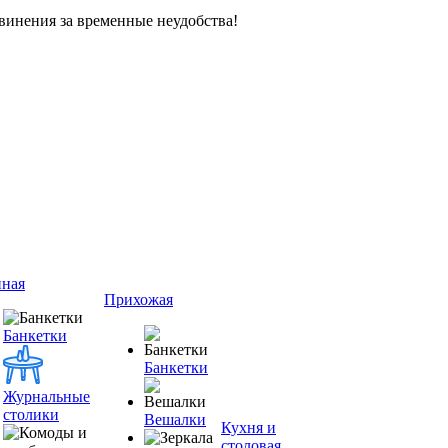
винения за временные неудобства!
иная
Прихожая
Банкетки
Банкетки
Журнальные
столики
Вешалки
Кухня и
столовая