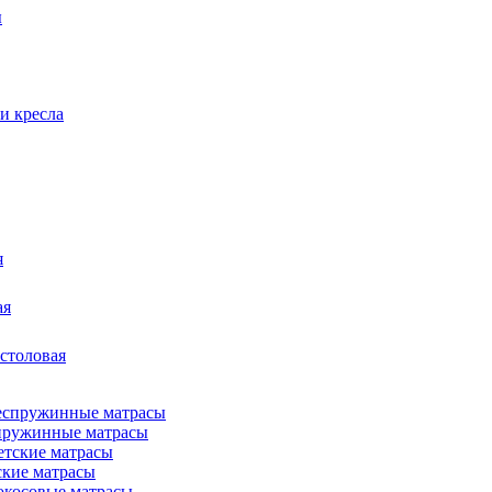
ы
и кресла
я
ая
 столовая
пружинные матрасы
ские матрасы