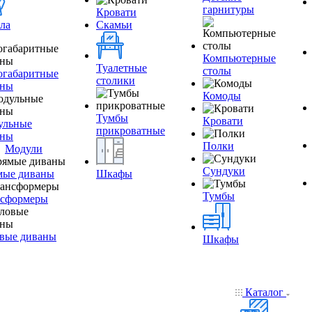
гарнитуры
Кровати
ла
Скамьи
Компьютерные
Туалетные
столы
огабаритные
столики
аны
Комоды
Тумбы
Кровати
ульные
прикроватные
аны
Полки
Модули
Сундуки
мые диваны
Шкафы
Тумбы
нсформеры
вые диваны
Шкафы
Каталог