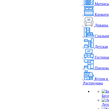
Матрас
Кровати
Диваны 
Спальня
Детская
Гостина
Прихож
Кухня и
Распродажа
Бес
Дет