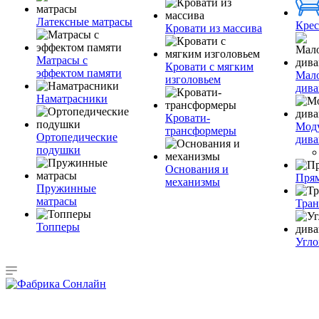
Латексные матрасы
Крес
Кровати из массива
Матрасы с
Кровати с мягким
эффектом памяти
Мал
изголовьем
див
Наматрасники
Кровати-
Мод
трансформеры
Ортопедические
див
подушки
Основания и
Пря
механизмы
Пружинные
матрасы
Тра
Топперы
Угло