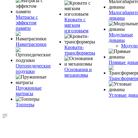
Малогабарит
Матрасы с
диваны
Кровати с
эффектом
мягким
памяти
изголовьем
Модульные
диваны
Наматрасники
Модули
Кровати-
трансформеры
Прямые дива
Ортопедические
Основания и
подушки
механизмы
Трансформер
Пружинные
матрасы
Угловые див
Топперы