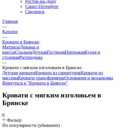
Ростов-на-Дону
Санкт-Петербург
Смоленск
Главная
—
Каталог
—
Кровати в Брянске
Матрасы
Диваны и
кресла
Спальня
Детская
Гостиная
Прихожая
Кухня и
столовая
Распродажа
—
Кровати с мягким изголовьем в Брянске
Детские кровати
Кровати из гарнитуров
Кровати из
массива
Кровати-трансформеры
Основания и механизмы
Вернуться в "Кровати в Брянске"
Кровати с мягким изголовьем в
Брянске
6
Фильтр
По популярности (убывание)