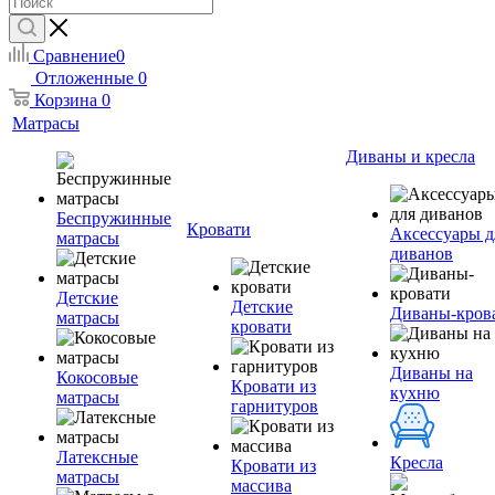
Сравнение
0
Отложенные
0
Корзина
0
Матрасы
Диваны и кресла
Беспружинные
Кровати
Аксессуары д
матрасы
диванов
Детские
Детские
Диваны-кров
матрасы
кровати
Диваны на
Кокосовые
Кровати из
кухню
матрасы
гарнитуров
Латексные
Кресла
Кровати из
матрасы
массива