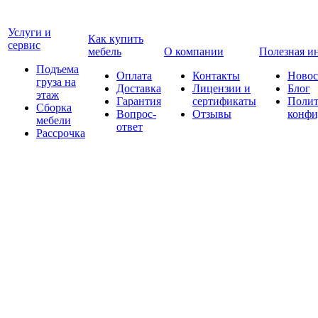
Услуги и
Как купить
сервис
мебель
О компании
Полезная и
Подъема
Оплата
Контакты
Новос
груза на
Доставка
Лицензии и
Блог
этаж
Гарантия
сертификаты
Полит
Сборка
Вопрос-
Отзывы
конфи
мебели
ответ
Рассрочка