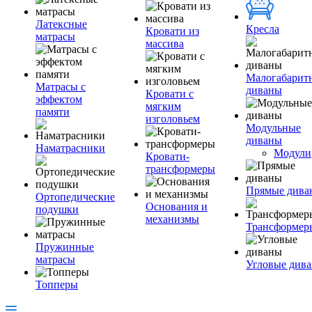
Латексные
Кресла
Кровати из
матрасы
массива
Малогабарит
Матрасы с
диваны
Кровати с
эффектом
мягким
памяти
изголовьем
Модульные
диваны
Наматрасники
Модули
Кровати-
трансформеры
Прямые дива
Ортопедические
Основания и
подушки
механизмы
Трансформер
Пружинные
матрасы
Угловые див
Топперы