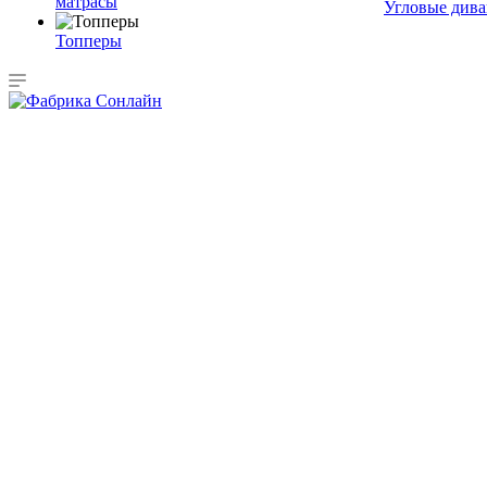
матрасы
Угловые див
Топперы