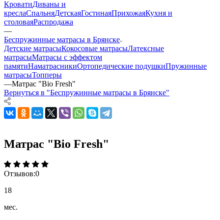
Кровати
Диваны и
кресла
Спальня
Детская
Гостиная
Прихожая
Кухня и
столовая
Распродажа
—
Беспружинные матрасы в Брянске
Детские матрасы
Кокосовые матрасы
Латексные
матрасы
Матрасы с эффектом
памяти
Наматрасники
Ортопедические подушки
Пружинные
матрасы
Топперы
—
Матрас "Bio Fresh"
Вернуться в "Беспружинные матрасы в Брянске"
Матрас "Bio Fresh"
Отзывов:
0
18
мес.