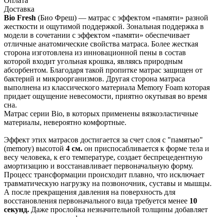
Оплата
Доставка
Bio Fresh
(Био Фреш) — матрас с эффектом «памяти» разной
жесткости и ощутимой поддержкой. Зональная поддержка в
модели в сочетании с эффектом «памяти» обеспечивает
отличные анатомические свойства матраса. Более жесткая
сторона изготовлена из инновационной пены в состав
которой входит угольная крошка, являясь природным
абсорбентом. Благодаря такой пропитке матрас защищен от
бактерий и микроорганизмов. Другая сторона матраса
выполнена из классического материала Memory Foam которая
придает ощущение невесомости, приятно окутывая во время
сна.
Матрас серии Bio, в которых применены вязкоэластичные
материалы, невероятно комфортные.
Эффект этих матрасов достигается за счет слоя с "памятью"
(memory) высотой
4 см.
он приспосабливается к форме тела и
весу человека, к его температуре, создает беспрецедентную
амортизацию и восстанавливает первоначальную форму.
Процесс трансформации происходит плавно, что исключает
травматическую нагрузку на позвоночник, суставы и мышцы.
А после прекращения давления на поверхность для
восстановления первоначального вида требуется менее
10
секунд.
Даже прослойка незначительной толщины добавляет