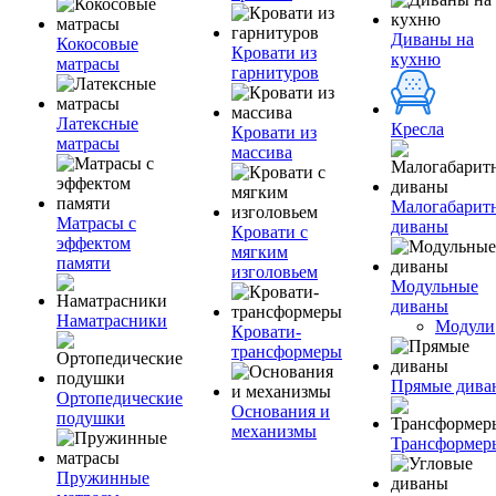
Диваны на
Кокосовые
Кровати из
кухню
матрасы
гарнитуров
Латексные
Кресла
Кровати из
матрасы
массива
Малогабарит
Матрасы с
диваны
Кровати с
эффектом
мягким
памяти
изголовьем
Модульные
диваны
Наматрасники
Модули
Кровати-
трансформеры
Прямые дива
Ортопедические
Основания и
подушки
механизмы
Трансформер
Пружинные