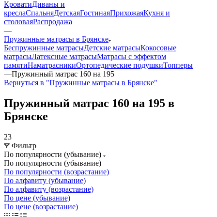
Кровати
Диваны и
кресла
Спальня
Детская
Гостиная
Прихожая
Кухня и
столовая
Распродажа
—
Пружинные матрасы в Брянске
Беспружинные матрасы
Детские матрасы
Кокосовые
матрасы
Латексные матрасы
Матрасы с эффектом
памяти
Наматрасники
Ортопедические подушки
Топперы
—
Пружинный матрас 160 на 195
Вернуться в "Пружинные матрасы в Брянске"
Пружинный матрас 160 на 195 в
Брянске
23
Фильтр
По популярности (убывание)
По популярности (убывание)
По популярности (возрастание)
По алфавиту (убывание)
По алфавиту (возрастание)
По цене (убывание)
По цене (возрастание)