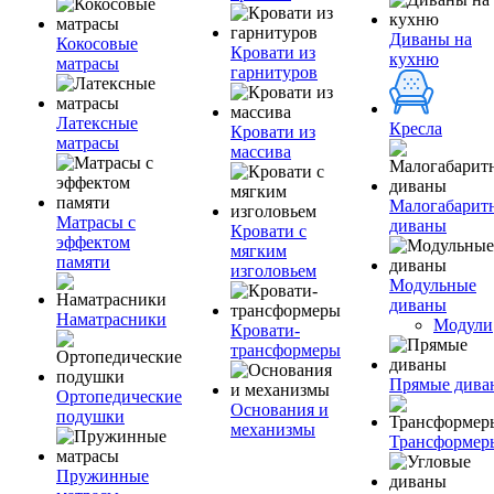
Диваны на
Кокосовые
Кровати из
кухню
матрасы
гарнитуров
Латексные
Кресла
Кровати из
матрасы
массива
Малогабарит
Матрасы с
диваны
Кровати с
эффектом
мягким
памяти
изголовьем
Модульные
диваны
Наматрасники
Модули
Кровати-
трансформеры
Прямые дива
Ортопедические
Основания и
подушки
механизмы
Трансформер
Пружинные