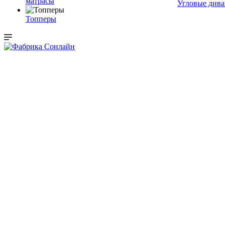
матрасы
Угловые див
Топперы