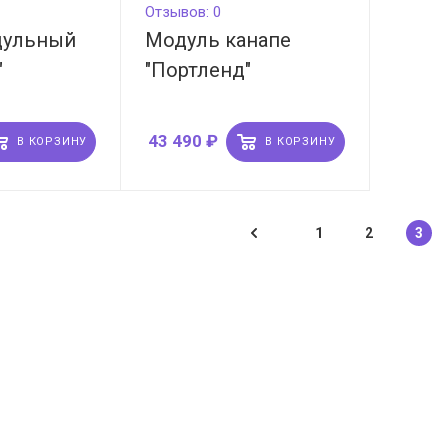
Отзывов: 0
дульный
Модуль канапе
"
"Портленд"
43 490
₽
В КОРЗИНУ
В КОРЗИНУ
1
2
3