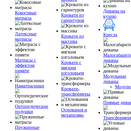
Диваны на
Кокосовые
Кровати из
кухню
матрасы
гарнитуров
Латексные
Кресла
Кровати из
матрасы
массива
Малогабарит
Матрасы с
диваны
Кровати с
эффектом
мягким
памяти
изголовьем
Модульные
диваны
Наматрасники
Модули
Кровати-
трансформеры
Прямые дива
Ортопедические
Основания и
подушки
механизмы
Трансформер
Пружинные