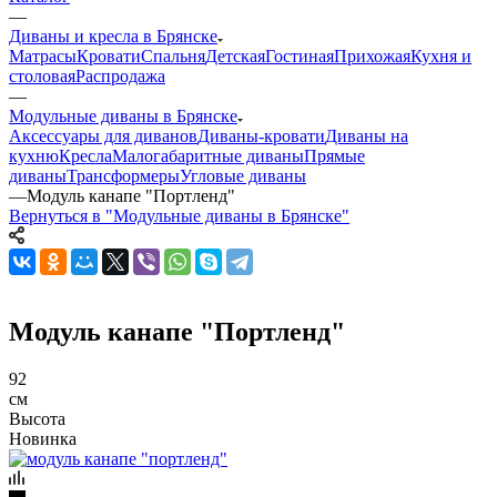
—
Диваны и кресла в Брянске
Матрасы
Кровати
Спальня
Детская
Гостиная
Прихожая
Кухня и
столовая
Распродажа
—
Модульные диваны в Брянске
Аксессуары для диванов
Диваны-кровати
Диваны на
кухню
Кресла
Малогабаритные диваны
Прямые
диваны
Трансформеры
Угловые диваны
—
Модуль канапе "Портленд"
Вернуться в "Модульные диваны в Брянске"
Модуль канапе "Портленд"
92
см
Высота
Новинка