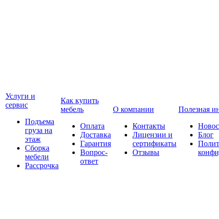
Услуги и
Как купить
сервис
мебель
О компании
Полезная и
Подъема
Оплата
Контакты
Новос
груза на
Доставка
Лицензии и
Блог
этаж
Гарантия
сертификаты
Полит
Сборка
Вопрос-
Отзывы
конфи
мебели
ответ
Рассрочка