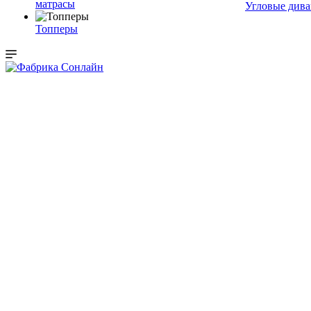
матрасы
Угловые див
Топперы