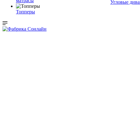
матрасы
Угловые див
Топперы