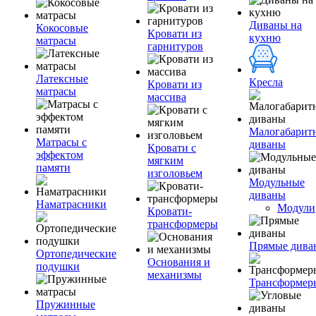
Диваны на
Кокосовые
Кровати из
кухню
матрасы
гарнитуров
Латексные
Кресла
Кровати из
матрасы
массива
Малогабарит
Матрасы с
диваны
Кровати с
эффектом
мягким
памяти
изголовьем
Модульные
диваны
Наматрасники
Модули
Кровати-
трансформеры
Прямые дива
Ортопедические
Основания и
подушки
механизмы
Трансформер
Пружинные